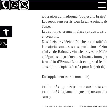
réparation du madfouné (poulet à la braise)
Les repas sont servis sous la tente principal
Ouvrir la barre d’outils
basses.
Les convives prennent place sur des tapis o
et coussins.
Nos chefs privilégient fraicheur et qualité d
la majorité sont issus des productions régio
d’olive de Halouza, vins des caves de Kade
et légumes de producteurs locaux, fromages
ferme bio d’Ezouz) La nuit comprend le din
ainsi qu’un copieux buffet pour le petit déj
En supplément (sur commande)
Madfouné au poulet (cuisson aux braises so
Madfouné à l’épaule d’agneau (cuisson aux 
sable)
« Le festin du berger » – Assortiment de fr