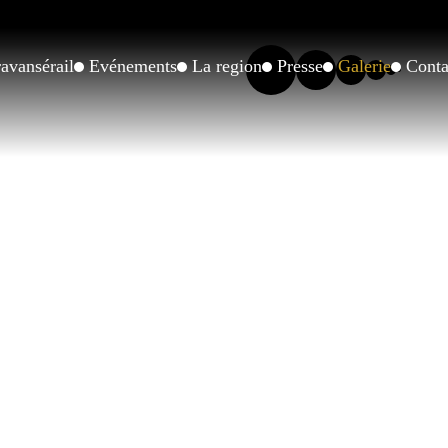
avansérail
Evénements
La region
Presse
Galerie
Conta