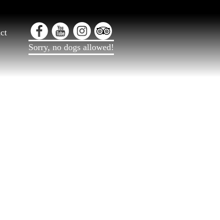
ct
Sorry, no dogs allowed!