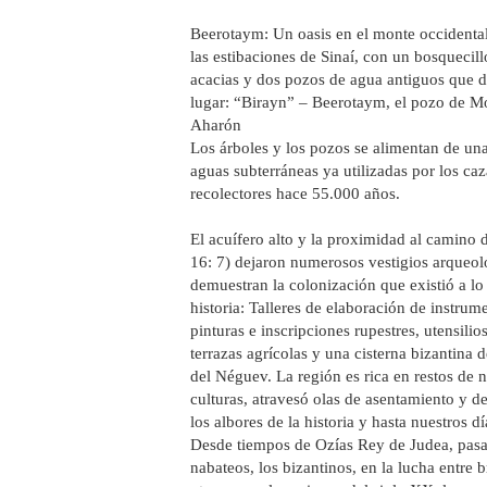
Beerotaym: Un oasis en el monte occidenta
las estibaciones de Sinaí, con un bosquecil
acacias y dos pozos de agua antiguos que 
lugar: “Birayn” – Beerotaym, el pozo de Mo
Aharón
Los árboles y los pozos se alimentan de una
aguas subterráneas ya utilizadas por los ca
recolectores hace 55.000 años.
El acuífero alto y la proximidad al camino 
16: 7) dejaron numerosos vestigios arqueol
demuestran la colonización que existió a lo 
historia: Talleres de elaboración de instrum
pinturas e inscripciones rupestres, utensilio
terrazas agrícolas y una cisterna bizantina 
del Néguev. La región es rica en restos de
culturas, atravesó olas de asentamiento y d
los albores de la historia y hasta nuestros dí
Desde tiempos de Ozías Rey de Judea, pasa
nabateos, los bizantinos, en la lucha entre b