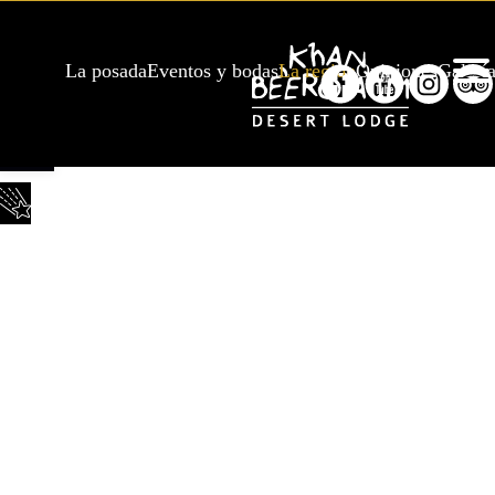
La posada
Eventos y bodas
La region
Opiniones
Galerí
Abrir barra de herramientas