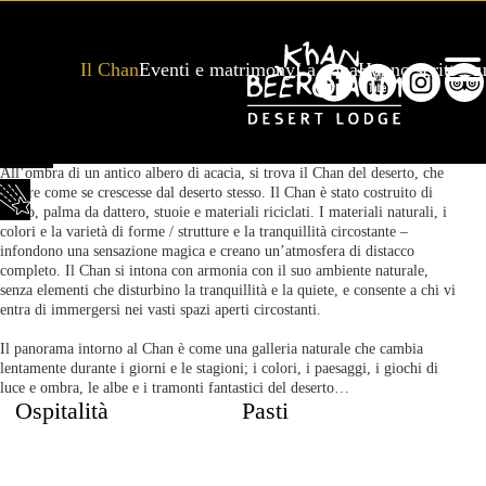
Il Chan
Eventi e matrimony
La zona
Hanno scritto su
Apri la barra degli strumenti
All’ombra di un antico albero di acacia, si trova il Chan del deserto, che
appare come se crescesse dal deserto stesso. Il Chan è stato costruito di
fango, palma da dattero, stuoie e materiali riciclati. I materiali naturali, i
colori e la varietà di forme / strutture e la tranquillità circostante –
infondono una sensazione magica e creano un’atmosfera di distacco
completo. Il Chan si intona con armonia con il suo ambiente naturale,
senza elementi che disturbino la tranquillità e la quiete, e consente a chi vi
entra di immergersi nei vasti spazi aperti circostanti.
Il panorama intorno al Chan è come una galleria naturale che cambia
lentamente durante i giorni e le stagioni; i colori, i paesaggi, i giochi di
luce e ombra, le albe e i tramonti fantastici del deserto…
Ospitalità
Pasti