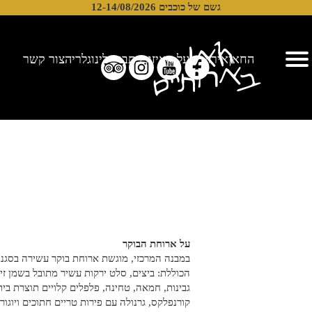
ל כוכבים 12-14/08/2026
עים
על האיזור
כתבו עלינו
גלריה
צור קשר
על ארוחת הבוקר
במבנה המרכזי, מוגשת ארוחת בוקר עשירה בסגנון מזנון בופה
הכוללת: ביצים, סלט ירקות עשיר מתובל בשמן זית, שפע של סוגי
גבינות, חמאה, טחינה, פלפלים קלויים תוצרת בית, זיתים, קונפיטורה,
קורנפלקס, גרנולה עם פירות טריים חתוכים ויוגורט. בנוסף מוגש מגוון