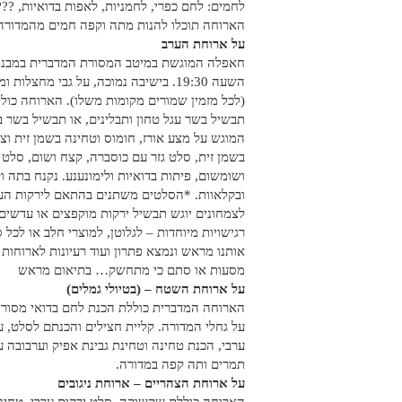
לחמים: לחם כפרי, לחמניות, לאפות בדואיות, ??? במדורה. עם
הארוחה תוכלו להנות מתה וקפה חמים מהמדורה.
על ארוחת הערב
חאפלה המוגשת במיטב המסורת המדברית במבנה האירוח סביב
השעה 19:30. בישיבה נמוכה, על גבי מחצלות ומזרונים, מסביב לטס
(לכל מזמין שמורים מקומות משלו). הארוחה כוללת: "מנסף" –
תבשיל בשר עגל טחון ותבלינים, או תבשיל בשר בסגנון מקסיקני,
המוגש על מצע אורז, חומוס וטחינה בשמן זית וצנוברים, סלט ירקות
בשמן זית, סלט גזר עם כוסברה, קצח ושום, סלט כרוב עם שקדים
ושומשום, פיתות בדואיות ולימונענע. נקנח בתה וקפה מהמדורה
ובקלאוות. *הסלטים משתנים בהתאם לירקות העונה.
לצמחונים יוגש תבשיל ירקות מוקפצים או עדשים על מצע אורז.
רגישויות מיוחדות – לגלוטן, למוצרי חלב או לכל סוג מזון – אנא עדכנו
אותנו מראש ונמצא פתרון ועוד רעיונות לארוחות במסגרת אירועים,
מסעות או סתם כי מתחשק… בתיאום מראש
על ארוחת השטח – (בטיולי גמלים)
הארוחה המדברית כוללת הכנת לחם בדואי מסורתי "ליבה" ואפייתו
על גחלי המדורה. קליית חצילים והכנתם לסלט, עיבוד ירקות לסלט
ערבי, הכנת טחינה וטחינת גבינת אפיק וערבובה עם שם זית. נקנח עם
תמרים ותה קפה במדורה.
על ארוחת הצהריים – ארוחת ניגובים