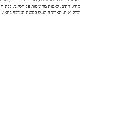
הארוחה כוללת שקשוקה, סלט ירקות ערבי, טחינה, לבנה, שמן זית,
סחוג, זיתים, לאפות מחוממות על הסאג'. לקינוח יוגשו תה קפה
ובקלוואות. הארוחה תוגש במבנה המרכזי בחאן.