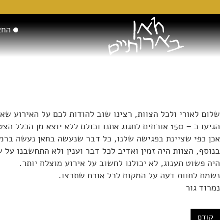
החא
שלום לאורי ולכל הצוות, רצינו שוב להודות לכם על האירוע שאר
הגיעו כ – 150 אורחים לחגוג אתנו וכולם ללא יוצא מן הכלל הצטרפו אלינו להתפעלות מהמקום ולההערכה המרובה לאיכות השרות וליחס הבלתי רגיל של הצוות.
אכן כפי שציינת בפגישה שלנו, כל דבר שנעשה בחאן נעשה ברמה 
בנוסף, הצוות היה זמין ואדיב לכל דבר וענין ולא התחשבנו על 
היה פשוט תענוג, לא יכולנו לחשוב על אירוע מוצלח יותר.
נשמח לחוות דעה על המקום לכל אורח שתרצו.
נמרוד גור
קודם