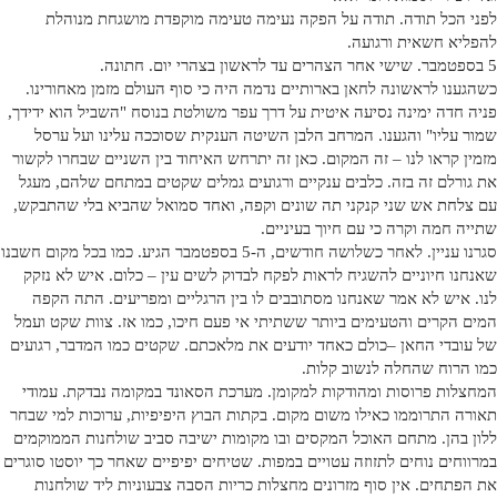
לפני הכל תודה. תודה על הפקה נעימה טעימה מוקפדת מושגחת מנוהלת
להפליא חשאית ורגועה.
5 בספטמבר. שישי אחר הצהרים עד לראשון בצהרי יום. חתונה.
כשהגענו לראשונה לחאן בארותיים נדמה היה כי סוף העולם מזמן מאחורינו.
פניה חדה ימינה נסיעה איטית על דרך עפר משולטת בנוסח "השביל הוא ידידך,
שמור עליו" והגענו. המרחב הלבן השיטה הענקית שסוככה עלינו ועל ערסל
מזמין קראו לנו – זה המקום. כאן זה יתרחש האיחוד בין השניים שבחרו לקשור
את גורלם זה בזה. כלבים ענקיים ורגועים גמלים שקטים במתחם שלהם, מעגל
עם צלחת אש שני קנקני תה שונים וקפה, ואחד סמואל שהביא בלי שהתבקש,
שתייה חמה וקרה כי עם חיוך בעיניים.
סגרנו עניין. לאחר כשלושה חודשים, ה-5 בספטמבר הגיע. כמו בכל מקום חשבנו
שאנחנו חיוניים להשגיח לראות לפקח לבדוק לשים עין – כלום. איש לא נזקק
לנו. איש לא אמר שאנחנו מסתובבים לו בין הרגליים ומפריעים. התה הקפה
המים הקרים והטעימים ביותר ששתיתי אי פעם חיכו, כמו אז. צוות שקט ועמל
של עובדי החאן –כולם כאחד יודעים את מלאכתם. שקטים כמו המדבר, רגועים
כמו הרוח שהחלה לנשוב קלות.
המחצלות פרוסות ומהודקות למקומן. מערכת הסאונד במקומה נבדקת. עמודי
תאורה התרוממו כאילו משום מקום. בקתות הבוץ היפיפיות, ערוכות למי שבחר
ללון בהן. מתחם האוכל המקסים ובו מקומות ישיבה סביב שולחנות הממוקמים
במרווחים נוחים לתזוזה עטויים במפות. שטיחים יפיפיים שאחר כך יוסטו סוגרים
את הפתחים. אין סוף מזרונים מחצלות כריות הסבה צבעוניות ליד שולחנות