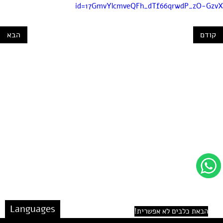
id=17GmvYlcmveQFh_dTf66qrwdP_zO-GzvX
קודם
הבא
Languages
הבאת כלבים לא אפשרית!